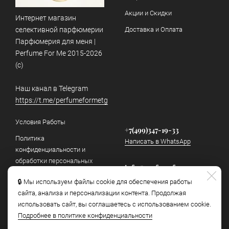
Акции и Скидки
Интернет магазин
селективной парфюмерии
Доставка и Оплата
Парфюмерия для меня |
Perfume For Me 2015-2026
(c)
Наш канал в Telegram
https://t.me/perfumeformetg
Условия Работы
+7(499)347-19-33
Политика
Написать в WhatsApp
конфиденциальности и
обработки персональных
info@perfumeforme.ru
данных
Написать в Telegram
🔒 Мы используем файлы cookie для обеспечения работы
Как отличить подделку
сайта, анализа и персонализации контента. Продолжая
использовать сайт, вы соглашаетесь с использованием cookie.
Наш канал в Telegram
Подробнее в политике конфиденциальности
https://t.me/perfumeformetg