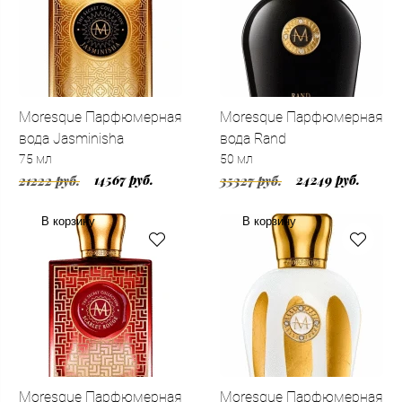
Moresque Парфюмерная
Moresque Парфюмерная
вода Jasminisha
вода Rand
75 мл
50 мл
14567 руб.
24249 руб.
21222 руб.
35327 руб.
В корзину
В корзину
Moresque Парфюмерная
Moresque Парфюмерная