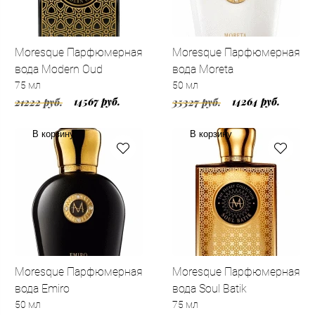
Moresque Парфюмерная
Moresque Парфюмерная
вода Modern Oud
вода Moreta
75 мл
50 мл
14567 руб.
14264 руб.
21222 руб.
35327 руб.
В корзину
В корзину
Moresque Парфюмерная
Moresque Парфюмерная
вода Emiro
вода Soul Batik
50 мл
75 мл