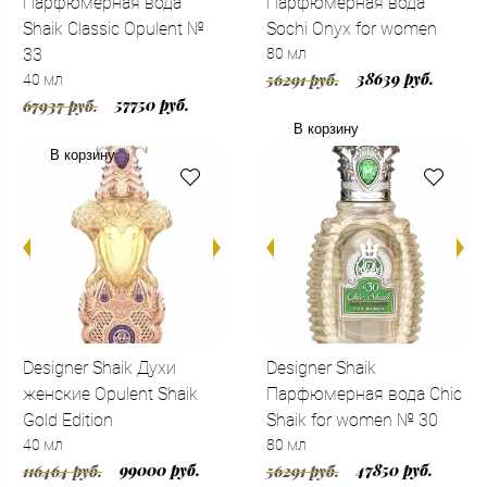
Парфюмерная вода
Парфюмерная вода
Shaik Classic Opulent №
Sochi Onyx for women
33
80 мл
38639 руб.
56291 руб.
40 мл
57750 руб.
67937 руб.
В корзину
В корзину
Designer Shaik Духи
Designer Shaik
женские Opulent Shaik
Парфюмерная вода Chic
Gold Edition
Shaik for women № 30
40 мл
80 мл
99000 руб.
47850 руб.
116464 руб.
56291 руб.