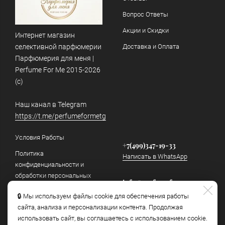
Вопрос Ответы
Акции и Скидки
Интернет магазин
селективной парфюмерии
Доставка и Оплата
Парфюмерия для меня |
Perfume For Me 2015-2026
(c)
Наш канал в Telegram
https://t.me/perfumeformetg
Условия Работы
+7(499)347-19-33
Политика
Написать в WhatsApp
конфиденциальности и
обработки персональных
info@perfumeforme.ru
данных
Написать в Telegram
🔒 Мы используем файлы cookie для обеспечения работы
Как отличить подделку
сайта, анализа и персонализации контента. Продолжая
использовать сайт, вы соглашаетесь с использованием cookie.
Наш канал в Telegram