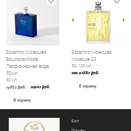
Escentric Molecules
Escentric Molecules
Boudicca Wode
Molecule 03
Парфюмерная вода
30, 100 мл
от 10880 руб.
50мл
50 мл
В корзину
11900 руб.
14873 руб.
В корзину
Блог
Отзывы