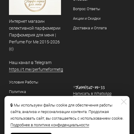
Вопрос Ответы
Акции и Скидки
Интернет магазин
селективной парфюмерии
Доставка и Оплата
Парфюмерия для меня |
Perfume For Me 2015-2026
(c)
Наш канал в Telegram
https://t.me/perfumeformetg
Условия Работы
+7(499)347-19-33
Политика
Написать в WhatsApp
конфиденциальности и
обработки персональных
🔒 Мы используем файлы cookie для обеспечения работы
info@perfumeforme.ru
данных
сайта, анализа и персонализации контента. Продолжая
Написать в Telegram
использовать сайт, вы соглашаетесь с использованием cookie.
Как отличить подделку
Подробнее в политике конфиденциальности
Наш канал в Telegram