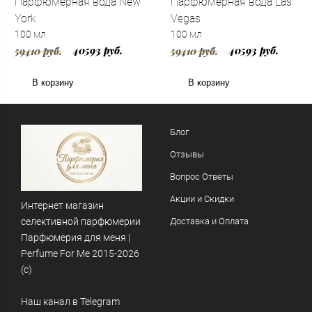
Парфюмерная вода New
Парфюмерная вода Las
York
Vegas
100 мл
100 мл
40593 руб.
40593 руб.
59410 руб.
59410 руб.
В корзину
В корзину
Блог
Отзывы
Вопрос Ответы
Акции и Скидки
Интернет магазин
селективной парфюмерии
Доставка и Оплата
Парфюмерия для меня |
Perfume For Me 2015-2026
(c)
Наш канал в Telegram