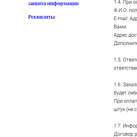
1.4. При 
защита информации
Ф.И.О. по
Реквизиты
E-mail: А
Вами.
Адрес дос
Дополнит
1.5. Отве
ответстве
1.6. Зака
будет либ
При оплат
штук (не 
1.7. Инфо
Договор 