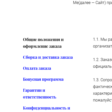
Me(далее — Сайт) пр
Общие положения и
1.1. Мы 
оформление заказа
организа
Сборка и доставка заказа
1.2. Зака
официальн
Оплата заказа
Бонусная программа
1.3. Соп
фактическ
Гарантии и
характери
ответственность
пожалуйст
Конфиденциальность и