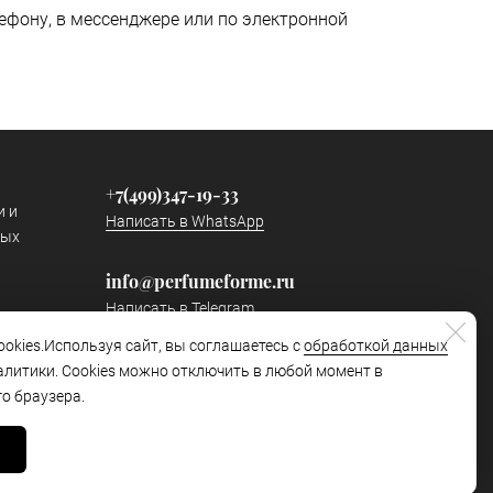
ефону, в мессенджере или по электронной
+7(499)347-19-33
и и
Написать в WhatsApp
ных
info@perfumeforme.ru
Написать в Telegram
okies.Используя сайт, вы соглашаетесь с
обработкой данных
Наш канал в Telegram
алитики. Cookies можно отключить в любой момент в
https://t.me/perfumeformetg
о браузера.