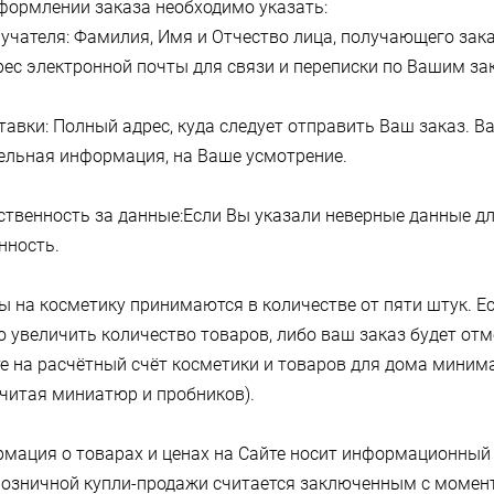
оформлении заказа необходимо указать:
лучателя: Фамилия, Имя и Отчество лица, получающего зак
дрес электронной почты для связи и переписки по Вашим за
тавки: Полный адрес, куда следует отправить Ваш заказ. 
ельная информация, на Ваше усмотрение.
тственность за данные:Если Вы указали неверные данные дл
нность.
зы на косметику принимаются в количестве от пяти штук. Е
о увеличить количество товаров, либо ваш заказ будет от
е на расчётный счёт косметики и товаров для дома миним
считая миниатюр и пробников).
рмация о товарах и ценах на Сайте носит информационный 
розничной купли-продажи считается заключенным с момен