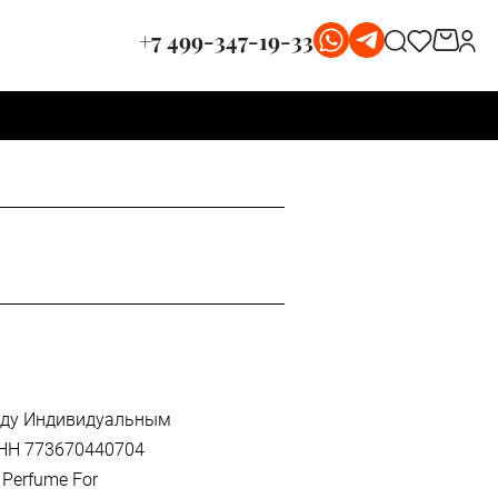
+7 499-347-19-33
ежду Индивидуальным
ИНН 773670440704
Perfume For