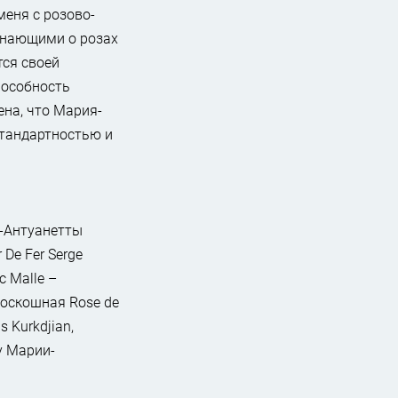
меня с розово-
инающими о розах
тся своей
пособность
ена, что Мария-
стандартностью и
-Антуанетты
 De Fer Serge
c Malle –
роскошная Rose de
s Kurkdjian,
у Марии-