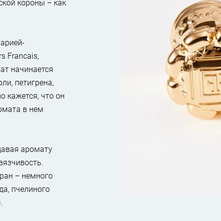
кой короны – как
арией-
s Francais,
ат начинается
ли, петигрена,
о кажется, что он
омата в нем
давая аромату
авязчивость.
ран – немного
да, пчелиного
.