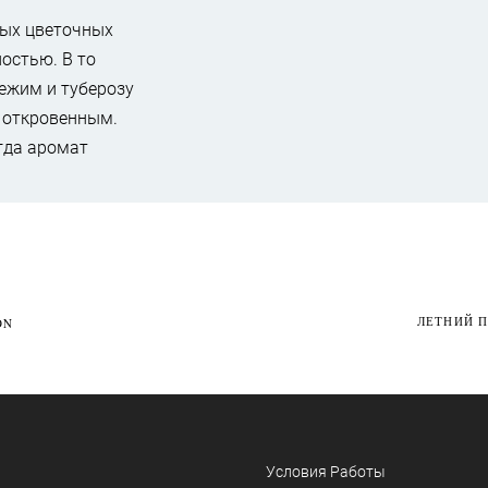
ных цветочных
остью. В то
ежим и туберозу
и откровенным.
огда аромат
ЛЕТНИЙ П
ON
Условия Работы