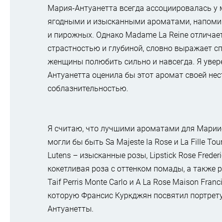
Мария-Антуанетта всегда ассоциировалась у 
ягодными и изысканными ароматами, напом
и пирожных. Однако Madame La Reine отличае
страстностью и глубиной, словно выражает с
женщины полюбить сильно и навсегда. Я увер
Антуанетта оценила бы этот аромат своей не
соблазнительностью.
Я считаю, что лучшими ароматами для Марии
могли бы быть Sa Majeste la Rose и La Fille Tour
Lutens – изысканные розы, Lipstick Rose Frederi
кокетливая роза с оттенком помады, а также 
Taif Perris Monte Carlo и A La Rose Maison Franci
которую Франсис Куркджян посвятил портрет
Антуанетты.