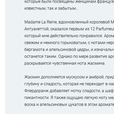
которые были посвящены женщинам французс
известным, так и забытым…
Madame La Reine, вдохновленный королевой М
Антуанеттой, оказался первым из 12 Parfumeur
который мне действительно понравился. Аром
свежим и немного горьковатым, с нотами неро
бергамота и апельсиновой цедры, и изначальн
останется таким. Однако по мере развития ар
раскрывается чувственная нота жасмина.
Жасмин дополняется мускусом и амброй, при
глубину и сладость, которая не переходит в н
Флердоранж добавляет нотку сладости, а шаф
пикантности. Я также ощущаю легкую ноту ме
воска и апельсиновых цукатов в этом аромате