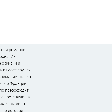
тения романов
юона. Их
 о жизни и
ть атмосферу тех
внимание только
иги о Франции
тую превосходит
не претендую на
лжаю активно
г по истории