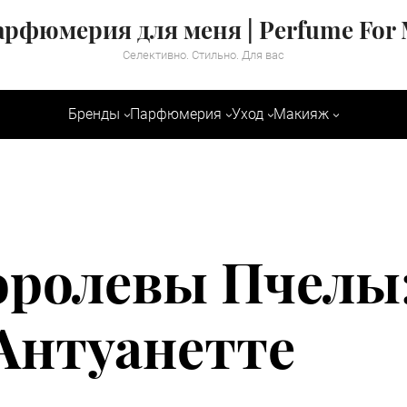
рфюмерия для меня | Perfume For
Селективно. Стильно. Для вас
Бренды
Парфюмерия
Уход
Макияж
оролевы Пчелы
Антуанетте