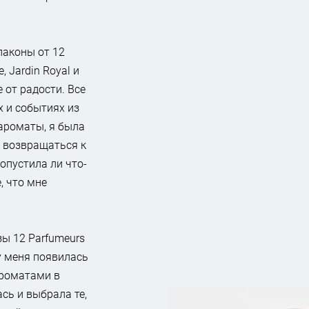
лаконы от 12
, Jardin Royal и
е от радости. Все
х и событиях из
ароматы, я была
а возвращаться к
ропустила ли что-
, что мне
зы 12 Parfumeurs
у меня появилась
ароматами в
сь и выбрала те,