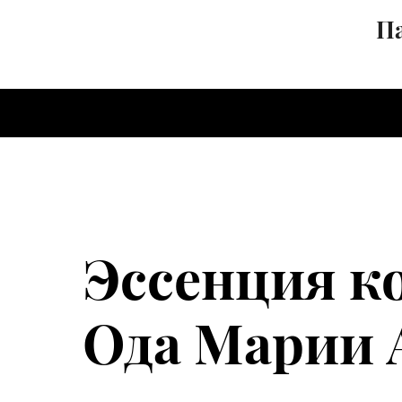
Па
Эссенция к
Ода Марии 