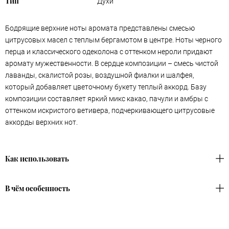
Тип
Духи
Бодрящие верхние ноты аромата представлены смесью
цитрусовых масел с теплым бергамотом в центре. Ноты черного
перца и классического одеколона с оттенком нероли придают
аромату мужественности. В сердце композиции – смесь чистой
лаванды, скалистой розы, воздушной фиалки и шалфея,
который добавляет цветочному букету теплый аккорд. Базу
композиции составляет яркий микс какао, пачули и амбры с
оттенком искристого ветивера, подчеркивающего цитрусовые
аккорды верхних нот.
Как использовать
В чём особенность