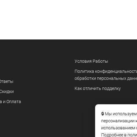
Условия Работы
Политика конфиденциальност
обработки персональных дан
Ответы
Как отличить подделку
 Скидки
а и Оплата
🔒 Мы используем
персонализации к
использованием c
Подробнее в пол