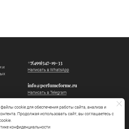
+7(499)347-19-33
и и
Написать в WhatsApp
ных
info@perfumeforme.ru
Написать в Telegram
 файлы cookie для обеспечения работы сайта, анализа и
Наш канал в Telegram
онтента. Продолжая использовать сайт, вы соглашаетесь с
https://t.me/perfumeformetg
ookie.
итике конфиденциальности