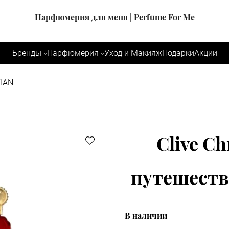
Парфюмерия для меня | Perfume For Me
Бренды
Парфюмерия
Уход и Макияж
Подарки
Акции
TIAN
Clive Ch
путешестви
В наличии