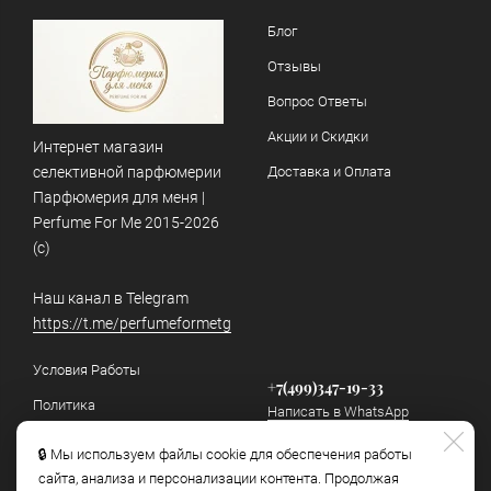
Блог
Отзывы
Вопрос Ответы
Акции и Скидки
Интернет магазин
селективной парфюмерии
Доставка и Оплата
Парфюмерия для меня |
Perfume For Me 2015-2026
(c)
Наш канал в Telegram
https://t.me/perfumeformetg
Условия Работы
+7(499)347-19-33
Политика
Написать в WhatsApp
конфиденциальности и
обработки персональных
🔒 Мы используем файлы cookie для обеспечения работы
info@perfumeforme.ru
данных
сайта, анализа и персонализации контента. Продолжая