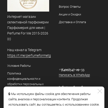
Вопрос Ответы
Акции и Скидки
Интернет магазин
селективной парфюмерии
Доставка и Оплата
Парфюмерия для меня |
Perfume For Me 2015-2026
(c)
Наш канал в Telegram
https://t.me/perfumeformetg
Условия Работы
+7(499)347-19-33
Политика
Написать в WhatsApp
конфиденциальности и
обработки персональных
info@perfumeforme.ru
данных
Написать в Telegram
🔒 Мы используем файлы cookie для обеспечения работы
Как отличить подделку
сайта, анализа и персонализации контента. Продолжая
использовать сайт, вы соглашаетесь с использованием cookie.
Наш канал в Telegram