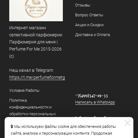
Отзывы
Вопрос Ответы
Акции и Скидки
Интернет магазин
селективной парфюмерии
Доставка и Оплата
Парфюмерия для меня |
Perfume For Me 2015-2026
(c)
Наш канал в Telegram
https://t.me/perfumeformetg
Условия Работы
+7(499)347-19-33
Политика
Написать в WhatsApp
конфиденциальности и
обработки персональных
info@perfumeforme.ru
данных
Написать в Telegram
🔒 Мы используем файлы cookie для обеспечения работы
Как отличить подделку
сайта, анализа и персонализации контента. Продолжая