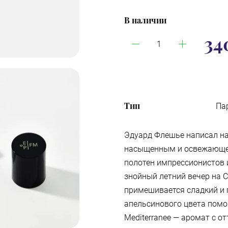
В наличии
34
Тип
Па
Эдуард Флешье написал на
насыщенным и освежающем
полотен импрессионистов 
знойный летний вечер на С
примешивается сладкий и 
апельсинового цвета помо
Mediterranee — аромат с о