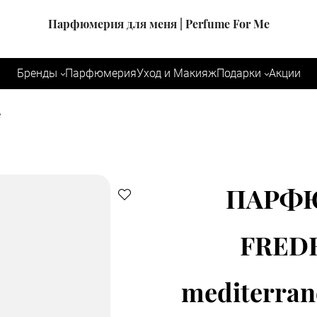
Парфюмерия для меня | Perfume For Me
Бренды
Парфюмерия
Уход и Макияж
Подарки
Акции
e
ПАРФЮ
FREDE
mediterran