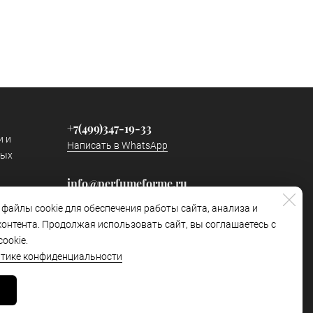
+7(499)347-19-33
и и
Написать в WhatsApp
ных
info@perfumeforme.ru
Написать в Telegram
 файлы cookie для обеспечения работы сайта, анализа и
онтента. Продолжая использовать сайт, вы соглашаетесь с
Наш канал в Telegram
ookie.
https://t.me/perfumeformetg
итике конфиденциальности