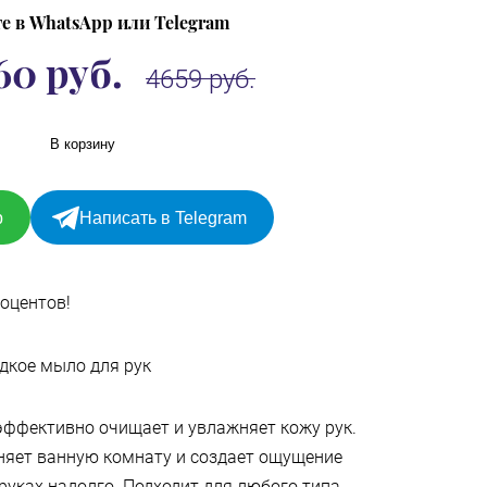
е в WhatsApp или Telegram
60 руб.
4659 руб.
В корзину
p
Написать в Telegram
роцентов!
дкое мыло для рук
эффективно очищает и увлажняет кожу рук.
няет ванную комнату и создает ощущение
 руках надолго. Подходит для любого типа