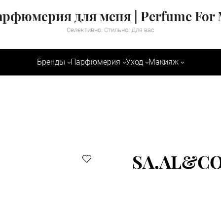
рфюмерия для меня | Perfume For
Селективно. Стильно. Для вас
Бренды
Парфюмерия
Уход
Макияж
SA.AL&CO