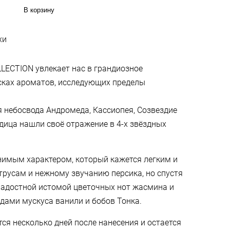
В корзину
хи
LECTION увлекает нас в грандиозное
исках ароматов, исследующих пределы
 небосвода Андромеда, Кассиопея, Созвездие
ица нашли своё отражение в 4-х звёздных
нимым характером, который кажется легким и
русам и нежному звучанию персика, но спустя
ладостной истомой цветочных нот жасмина и
дами мускуса ванили и бобов Тонка.
ся несколько дней после нанесения и остается