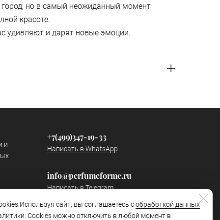
 город, но в самый неожиданный момент
лной красоте.
с удивляют и дарят новые эмоции.
+7(499)347-19-33
и и
Написать в WhatsApp
ных
info@perfumeforme.ru
Написать в Telegram
okies.Используя сайт, вы соглашаетесь с
обработкой данных
Наш канал в Telegram
алитики. Cookies можно отключить в любой момент в