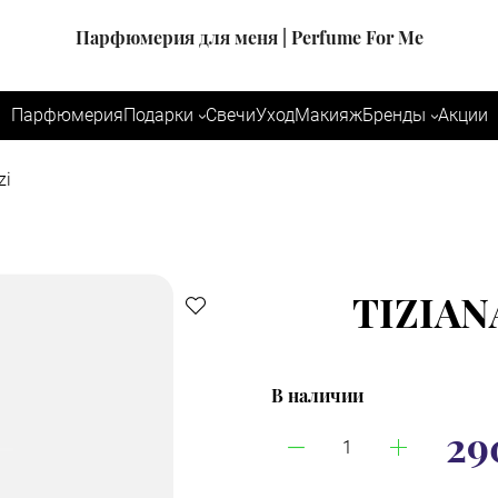
Парфюмерия для меня | Perfume For Me
Парфюмерия
Подарки
Свечи
Уход
Макияж
Бренды
Акции
zi
TIZIAN
В наличии
29