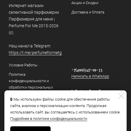
Акции и Скидки
Интернет магазин
селективной парфюмерии
Доставка и Оплата
Парфюмерия для меня |
Perfume For Me 2015-2026
(c)
Наш канал в Telegram
https://t.me/perfumeformetg
Условия Работы
+7(499)347-19-33
Политика
Написать в WhatsApp
конфиденциальности и
обработки персональных
info@perfumeforme.ru
данных
Написать в Telegram
🔒 Мы используем файлы cookie для обеспечения работы
Как отличить подделку
сайта, анализа и персонализации контента. Продолжая
использовать сайт, вы соглашаетесь с использованием cookie.
Наш канал в Telegram
Подробнее в политике конфиденциальности
https://t.me/perfumeformetg
В каталог