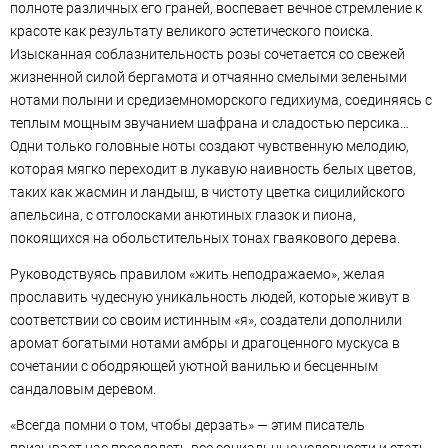
полноте различных его граней, воспевает вечное стремление к
красоте как результату великого эстетического поиска.
Изысканная соблазнительность розы сочетается со свежей
жизненной силой бергамота и отчаянно смелыми зелеными
нотами полыни и средиземноморского гедихиума, соединяясь с
теплым мощным звучанием шафрана и сладостью персика…
Одни только головные ноты создают чувственную мелодию,
которая мягко переходит в лукавую наивность белых цветов,
таких как жасмин и ландыш, в чистоту цветка сицилийского
апельсина, с отголосками анютиных глазок и пиона,
покоящихся на обольстительных тонах гваякового дерева.
Руководствуясь правилом «жить неподражаемо», желая
прославить чудесную уникальность людей, которые живут в
соответствии со своим истинным «я», создатели дополнили
аромат богатыми нотами амбры и драгоценного мускуса в
сочетании с ободряющей уютной ванилью и бесценным
сандаловым деревом.
«Всегда помни о том, чтобы дерзать» — этим писатель