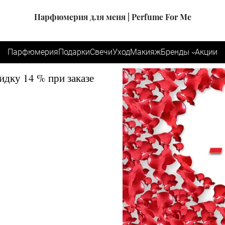
Парфюмерия для меня | Perfume For Me
Парфюмерия
Подарки
Свечи
Уход
Макияж
Бренды
Акции
идку 14 % при заказе