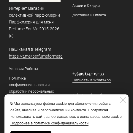
Акции и Скидки
Интернет магазин
селективной парфюмерии
Доставка и Оплата
Парфюмерия для меня |
Perfume For Me 2015-2026
(c)
Наш канал в Telegram
https://t.me/perfumeformetg
Условия Работы
+7(499)347-19-33
Политика
Написать в WhatsApp
конфиденциальности и
обработки персональных
info@perfumeforme.ru
данных
Написать в Telegram
🔒 Мы используем файлы cookie для обеспечения работы
Как отличить подделку
сайта, анализа и персонализации контента. Продолжая
использовать сайт, вы соглашаетесь с использованием cookie.
Наш канал в Telegram
Подробнее в политике конфиденциальности
https://t.me/perfumeformetg