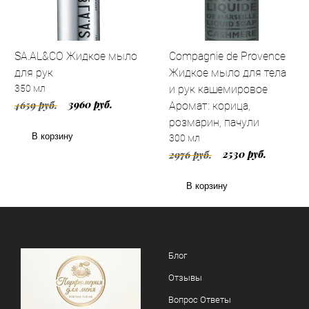
SA.AL&CO Жидкое мыло
Compagnie de Provence
для рук
Жидкое мыло для тела
350 мл
и рук кашемировое
3960 руб.
4659 руб.
Аромат: корица,
розмарин, пачули
В корзину
300 мл
2530 руб.
2976 руб.
В корзину
Блог
Отзывы
Вопрос Ответы